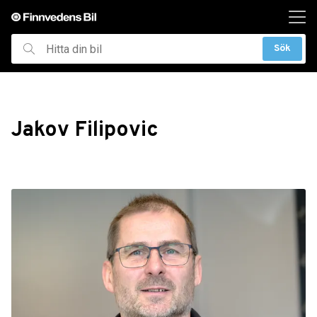
ill huvudinnehållet
Sök
Hitta
din
bil
Jakov Filipovic