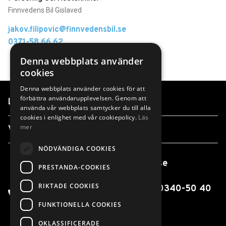
Finnvedens Bil Gislaved
jakov.filipovic@finnvedensbil.se
0371-58 66 62
Denna webbplats använder
cookies
Denna webbplats använder cookies för att
förbättra användarupplevelsen. Genom att
Länkar
använda vår webbplats samtycker du till alla
cookies i enlighet med vår cookiepolicy.
Läs
mer
Våra anläggningar
NÖDVÄNDIGA COOKIES
info@finnvedensbil.se
PRESTANDA-COOKIES
RIKTADE COOKIES
0370-425 00 / 0550-316 00 / 0340-50 40
00
FUNKTIONELLA COOKIES
OKLASSIFICERADE