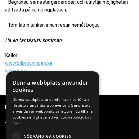
- Begränsa semestergarderoben och utnyttja möjligheten
att tvätta på campingplatsen.
- Töm latrin tanken innan resan hemåt börjar.
Ha en fantastisk sommar!
Källor:
www.bilprovningen.se
www.if.se
Denna webbplats använder
cookies
Denna webbplats använder cookies för att
förbättra användarupplevelsen. Genom att
Länkar
använda vår webbplats samtycker du till alla
cookies i enlighet med vår cookiepolicy.
Läs
mer
Våra anläggningar
NÖDVÄNDIGA COOKIES