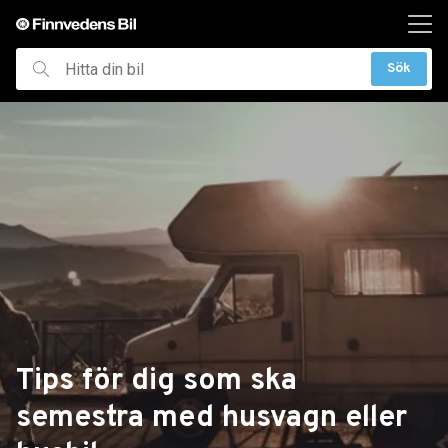
ill huvudinnehållet
Sök
Hitta
din
bil
Tips för dig som ska
semestra med husvagn eller