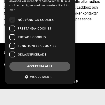
använda vår webbplats samtycker du till alla
Den här laddlösningen är för dig som bor i villa eller radhus
cookies i enlighet med vår cookiepolicy.
Läs
och efterfrågar en smart och säker laddning. Laddbox och
mer
tillbehör beställs direkt hos oss och en tekniker kontaktar
köparen inom 3-5 dagar för att boka upp ett passande
NÖDVÄNDIGA COOKIES
tillfälle för en installation.
PRESTANDA-COOKIES
RIKTADE COOKIES
FUNKTIONELLA COOKIES
Länkar
OKLASSIFICERADE
Våra anläggningar
ACCEPTERA ALLA
VISA DETALJER
info@finnvedensbil.se
0370-425 00 / 0550-316 00 / 0340-50 40
00