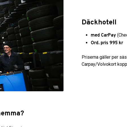
Däckhotell
(Chec
med CarPay
Ord. pris 995 kr
Priserna gäller per säso
Carpay/Volvokort koppla
k hemma?