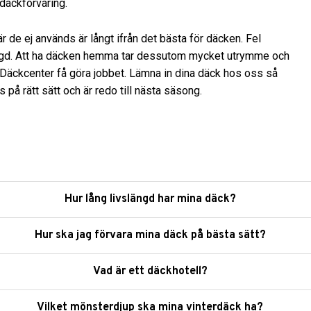
 däckförvaring.
är de ej används är långt ifrån det bästa för däcken. Fel
ängd. Att ha däcken hemma tar dessutom mycket utrymme och
s Däckcenter få göra jobbet. Lämna in dina däck hos oss så
as på rätt sätt och är redo till nästa säsong.
Hur lång livslängd har mina däck?
Hur ska jag förvara mina däck på bästa sätt?
Vad är ett däckhotell?
Vilket mönsterdjup ska mina vinterdäck ha?