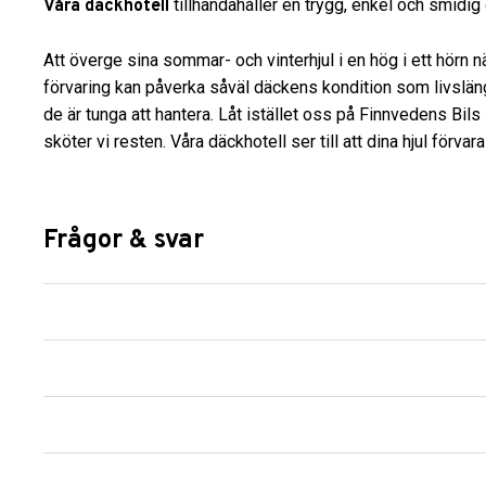
tillhandahåller en trygg, enkel och smidig
Våra däckhotell
Att överge sina sommar- och vinterhjul i en hög i ett hörn n
förvaring kan påverka såväl däckens kondition som livsl
de är tunga att hantera. Låt istället oss på Finnvedens Bil
sköter vi resten. Våra däckhotell ser till att dina hjul förvar
Frågor & svar