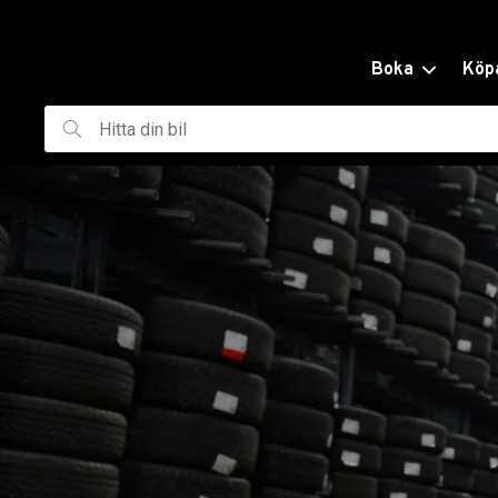
ill huvudinnehållet
Boka
Köp
Hitta
din
bil