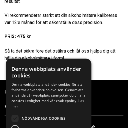
resultat.
Vi rekommenderar starkt att din alkoholmätare kalibreras
var 12:e månad för att säkerställa dess precision.
PRIS: 475 kr
Så ta det säkra före det osäkra och låt oss hjälpa dig att
hålla din alkoholmätare i form!
Denna webbplats använder
cookies
Denna webbplats använder cookies för att
förbättra användarupplevelsen. Genom att
Länkar
använda vår webbplats samtycker du till alla
cookies i enlighet med vår cookiepolicy.
Läs
mer
Våra anläggningar
NÖDVÄNDIGA COOKIES
info@finnvedensbil.se