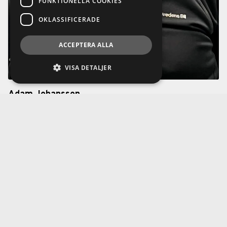
FUNKTIONELLA COOKIES
OKLASSIFICERADE
ACCEPTERA ALLA
VISA DETALJER
Adam Johansson
Tekniker
Finnvedens Bil Tornfalksvägen Värnamo
adam.johansson@finnvedensbil.se
0370-42500