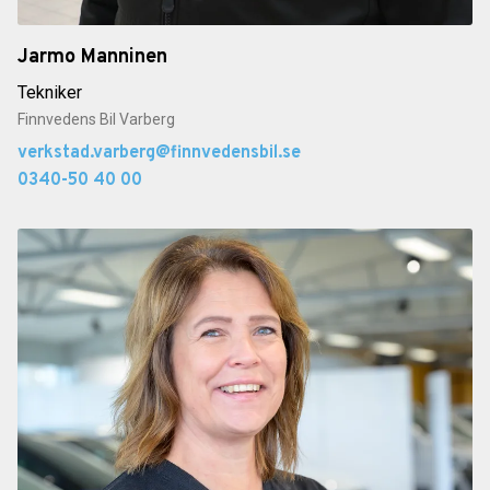
Jarmo Manninen
Tekniker
Finnvedens Bil Varberg
verkstad.varberg@finnvedensbil.se
0340-50 40 00