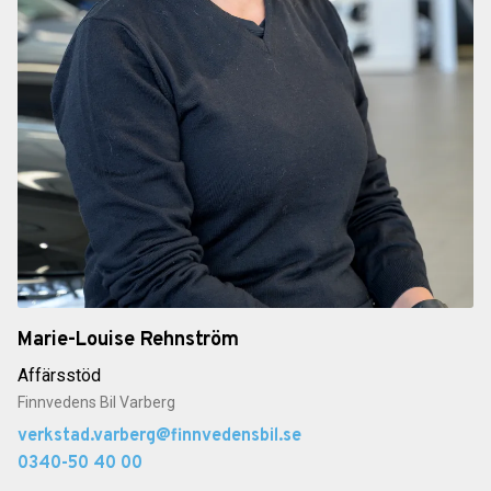
Marie-Louise Rehnström
Affärsstöd
Finnvedens Bil Varberg
verkstad.varberg@finnvedensbil.se
0340-50 40 00