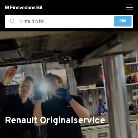
ill huvudinnehållet
Sök
Hitta
din
bil
Renault Originalservice