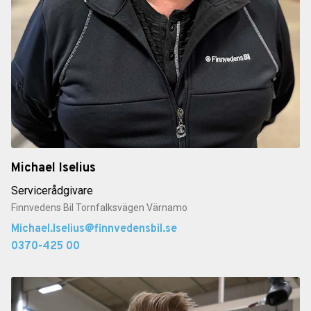
Michael Iselius
Servicerådgivare
Finnvedens Bil Tornfalksvägen Värnamo
Michael.Iselius@finnvedensbil.se
0370-425 00