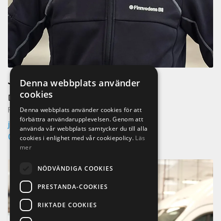
Josef Alhaydaret
Denna webbplats använder
cookies
Däckansvarig
Denna webbplats använder cookies för att
Finnvedens Bil Tornfalksvägen Värnamo
förbättra användarupplevelsen. Genom att
josef.alhaydaret@finnvedensbil.se
använda vår webbplats samtycker du till alla
0370-425 28
cookies i enlighet med vår cookiepolicy.
Läs
mer
NÖDVÄNDIGA COOKIES
PRESTANDA-COOKIES
RIKTADE COOKIES