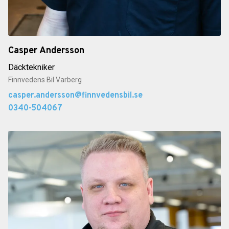
Casper Andersson
Däcktekniker
Finnvedens Bil Varberg
casper.andersson@finnvedensbil.se
0340-504067