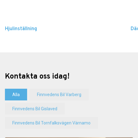
Hjulinställning
Dä
Kontakta oss idag!
Alla
Finnvedens Bil Varberg
Finnvedens Bil Gislaved
Finnvedens Bil Tornfalksvägen Värnamo