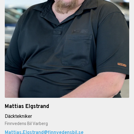
Mattias Elgstrand
Däcktekniker
Finnvedens Bil Varberg
Mattias.Elgstrand@finnvedensbil.se