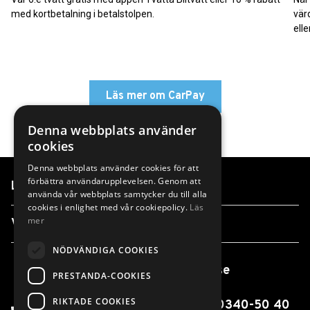
med kortbetalning i betalstolpen.
vär
elle
Läs mer om CarPay
Denna webbplats använder
cookies
Denna webbplats använder cookies för att
förbättra användarupplevelsen. Genom att
Länkar
använda vår webbplats samtycker du till alla
cookies i enlighet med vår cookiepolicy.
Läs
mer
Våra anläggningar
NÖDVÄNDIGA COOKIES
info@finnvedensbil.se
PRESTANDA-COOKIES
RIKTADE COOKIES
0370-425 00 / 0550-316 00 / 0340-50 40