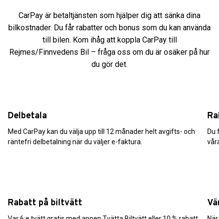
CarPay är betaltjänsten som hjälper dig att sänka dina
bilkostnader. Du får rabatter och bonus som du kan använda
till bilen. Kom ihåg att koppla CarPay till
Rejmes/Finnvedens Bil – fråga oss om du är osäker på hur
du gör det.
Delbetala
Ra
Med CarPay kan du välja upp till 12 månader helt avgifts- och
Du f
räntefri delbetalning när du väljer e-faktura.
vår
Rabatt på biltvätt
Vä
Var 6:e tvätt gratis med appen Tvätta Biltvätt eller 10 % rabatt
När