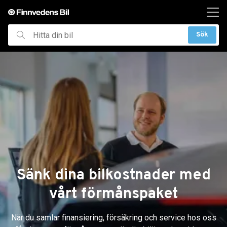
ill huvudinnehållet
Sök
Hitta
din
bil
Sänk dina bilkostnader med
vårt förmånspaket
När du samlar finansiering, försäkring och service hos oss