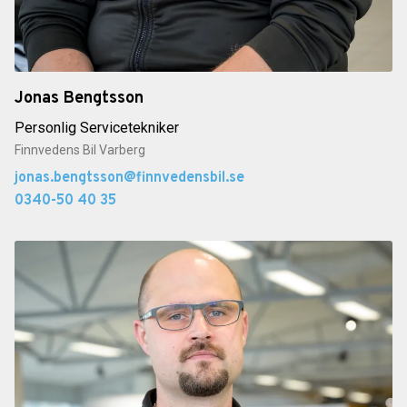
Jonas Bengtsson
Personlig Servicetekniker
Finnvedens Bil Varberg
jonas.bengtsson@finnvedensbil.se
0340-50 40 35