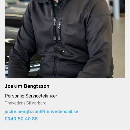
Joakim Bengtsson
Personlig Servicetekniker
Finnvedens Bil Varberg
jocke.bengtsson@finnvedensbil.se
0340-50 40 88