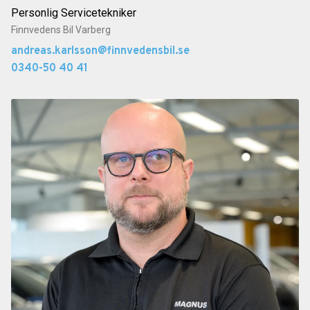
Personlig Servicetekniker
Finnvedens Bil Varberg
andreas.karlsson@finnvedensbil.se
0340-50 40 41