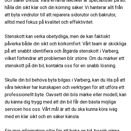
och säker bilruta. Våra erfarna tekniker är specialister på att
hålla din sikt klar och din körning säker. Vi hanterar allt från
att byta vindrutor till att reparera sidorutor och bakrutor,
alltid med fokus på kvalitet och effektivitet.
Stenskott kan verka obetydliga, men de kan faktiskt
påverka både din sikt och körkomfort. Vårt team är skickliga
på att snabbt identifiera och åtgärda stenskott i Varberg,
vilket förhindrar att problemen blir större. Om du märker ett
stenskott på din bil, kontakta oss för en snabb lösning.
Skulle din bil behöva byta bilgas i Varberg, kan du lita på att
våra tekniker har kunskapen och verktygen för att utföra ett
professionellt byte. Oavsett din bils märke eller modell, kan
du känna dig trygg med att din bil får den bästa möjliga
servicen hos oss. Vårt mål är att du ska kunna köra iväg
med en klar sikt och en säker känsla.
För mer information eller för att boka en tid, besök gärna