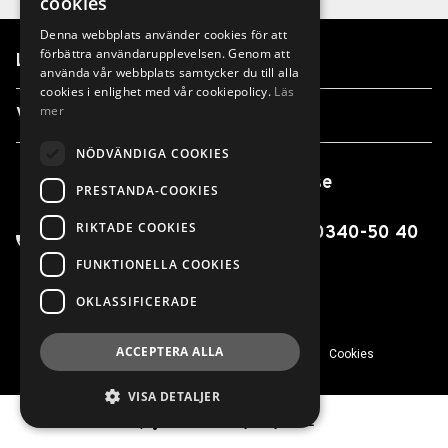
cookies
Denna webbplats använder cookies för att
förbättra användarupplevelsen. Genom att
Länkar
använda vår webbplats samtycker du till alla
cookies i enlighet med vår cookiepolicy.
Läs
mer
Våra anläggningar
NÖDVÄNDIGA COOKIES
info@finnvedensbil.se
PRESTANDA-COOKIES
RIKTADE COOKIES
0370-425 00 / 0550-316 00 / 0340-50 40
00
FUNKTIONELLA COOKIES
OKLASSIFICERADE
ACCEPTERA ALLA
© 2026 Finnvedens Bil
Integritetspolicy
Cookies
VISA DETALJER
Powered by
Wayke