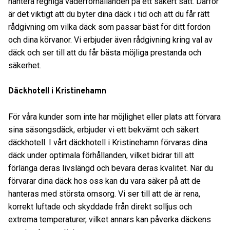
hantera regniga väderförhållanden på ett säkert sätt. Därför
är det viktigt att du byter dina däck i tid och att du får rätt
rådgivning om vilka däck som passar bäst för ditt fordon
och dina körvanor. Vi erbjuder även rådgivning kring val av
däck och ser till att du får bästa möjliga prestanda och
säkerhet.
Däckhotell i Kristinehamn
För våra kunder som inte har möjlighet eller plats att förvara
sina säsongsdäck, erbjuder vi ett bekvämt och säkert
däckhotell. I vårt däckhotell i Kristinehamn förvaras dina
däck under optimala förhållanden, vilket bidrar till att
förlänga deras livslängd och bevara deras kvalitet. När du
förvarar dina däck hos oss kan du vara säker på att de
hanteras med största omsorg. Vi ser till att de är rena,
korrekt luftade och skyddade från direkt solljus och
extrema temperaturer, vilket annars kan påverka däckens