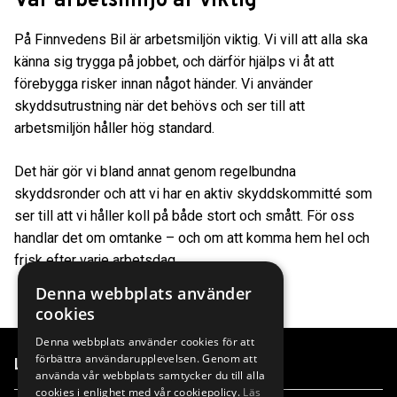
Vår arbetsmiljö är viktig
På Finnvedens Bil är arbetsmiljön viktig. Vi vill att alla ska
känna sig trygga på jobbet, och därför hjälps vi åt att
förebygga risker innan något händer. Vi använder
skyddsutrustning när det behövs och ser till att
arbetsmiljön håller hög standard.
Det här gör vi bland annat genom regelbundna
skyddsronder och att vi har en aktiv skyddskommitté som
ser till att vi håller koll på både stort och smått. För oss
handlar det om omtanke – och om att komma hem hel och
frisk efter varje arbetsdag.
Denna webbplats använder
cookies
Denna webbplats använder cookies för att
förbättra användarupplevelsen. Genom att
Länkar
använda vår webbplats samtycker du till alla
cookies i enlighet med vår cookiepolicy.
Läs