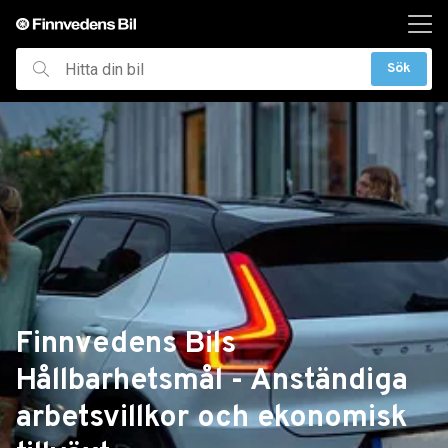
ill huvudinnehållet
Sök
Hitta
din
bil
Finnvedens Bils
Hållbarhetsmål - Anständiga
arbetsvillkor och ekonomisk