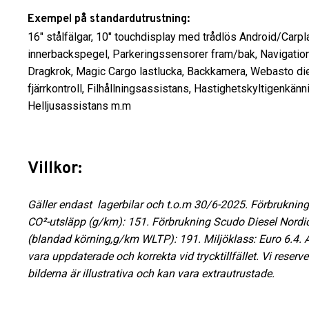
Exempel på standardutrustning:
16″ stålfälgar, 10″ touchdisplay med trådlös Android/Carpla
innerbackspegel, Parkeringssensorer fram/bak, Navigation
Dragkrok, Magic Cargo lastlucka, Backkamera, Webasto d
fjärrkontroll, Filhållningsassistans, Hastighetskyltigenkän
Helljusassistans m.m
Villkor:
Gäller endast lagerbilar och t.o.m 30/6-2025. Förbruknin
CO²-utsläpp (g/km): 151. Förbrukning Scudo Diesel Nordi
(blandad körning,g/km WLTP): 191. Miljöklass: Euro 6.4. Al
vara uppdaterade och korrekta vid trycktillfället. Vi reserve
bilderna är illustrativa och kan vara extrautrustade.