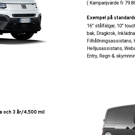
( Kampanjvärde fr 79.80
Exempel på standardu
16″ stålfälgar, 10″ to
bak, Dragkrok, Inklädn
Filhållningsassistans,
Helljusassistans, Weba
Entry, Regn-& skymnn
a och 3 år/4.500 mil