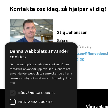
Kontakta oss idag, så hjälper vi dig!
Stig Johansson
Säljare
Finnvedens Bil Varberg
Denna webbplats använder
Stig.Johansson@finnvedensb
cookies
0340-50 40 20
Denna webbplats använder cookies för att
förbättra användarupplevelsen. Genom att
använda vår webbplats samtycker du till alla
cookies i enlighet med vår cookiepolicy.
Läs
mer
NÖDVÄNDIGA COOKIES
PRESTANDA-COOKIES
Länkar
Våra anläg