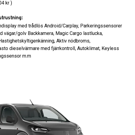
4 kr )
trustning:
uchdisplay med trådlös Android/Carplay, Parkeringssensorer
ad vägar/golv Backkamera, Magic Cargo lastlucka,
 Hastighetskyltigenkänning, Aktiv nödbroms,
sto dieselvärmare med fjärrkontroll, Autoklimat, Keyless
ingssensor m.m