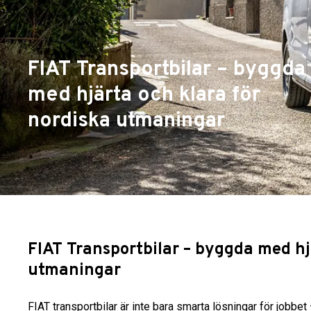
FIAT Transportbilar – byggda
med hjärta och klara för
nordiska utmaningar
FIAT Transportbilar – byggda med hj
utmaningar
FIAT transportbilar är inte bara smarta lösningar för jobb