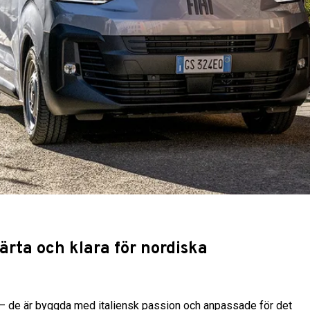
ärta och klara för nordiska
et – de är byggda med italiensk passion och anpassade för det