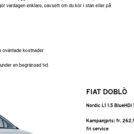
gör vardagen enklare, oavsett om du kör i stan eller på
pp oväntade kostnader.
 under en begränsad tid.
FIAT DOBLÒ
Nordic L1 1.5 BlueHDi
Kampanjpris: fr. 262
fri service