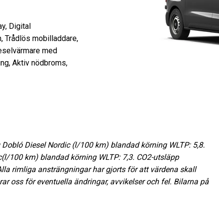
y, Digital
, Trådlös mobilladdare,
ieselvärmare med
ning, Aktiv nödbroms,
g Dobló Diesel Nordic (l/100 km) blandad körning WLTP: 5,8.
c(l/100 km) blandad körning WLTP: 7,3. CO2-utsläpp
la rimliga ansträngningar har gjorts för att värdena skall
rar oss för eventuella ändringar, avvikelser och fel. Bilarna på