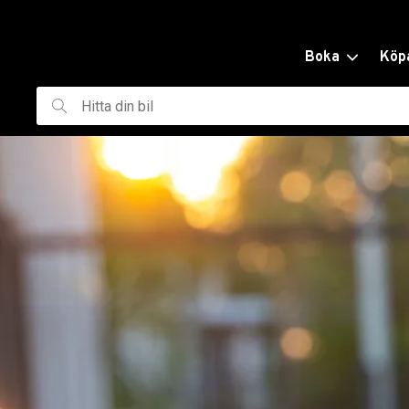
ill huvudinnehållet
Boka
Köp
Hitta
din
bil