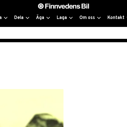
a
Dela
Äga
Laga
Om oss
Kontakt