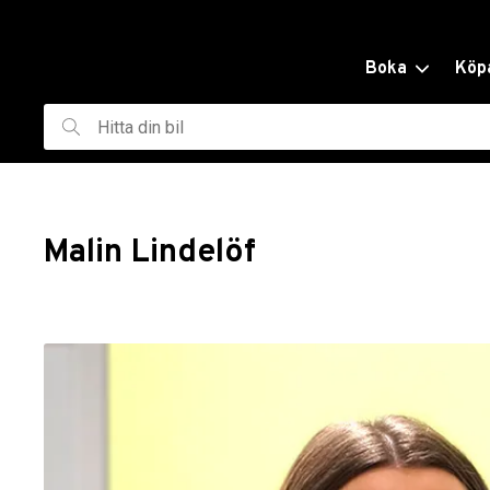
ill huvudinnehållet
Boka
Köp
Hitta
din
bil
Malin Lindelöf