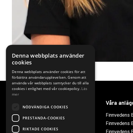
Denna webbplats använder
cookies
Denna webbplats använder cookies för att
förbättra användarupplevelsen. Genom att
använda vår webbplats samtycker du till alla
cookies i enlighet med vår cookiepolicy.
Läs
mer
Länkar
Våra anläg
NÖDVÄNDIGA COOKIES
Visselblåsning
Finnvedens B
PRESTANDA-COOKIES
Hur vi hanterar Cookies
Finnvedens B
RIKTADE COOKIES
Finnvedens B