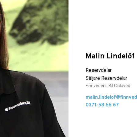
Malin Lindelöf
Reservdelar
Säljare Reservdelar
Finnvedens Bil Gislaved
malin.lindelof@finnved
0371-58 66 67