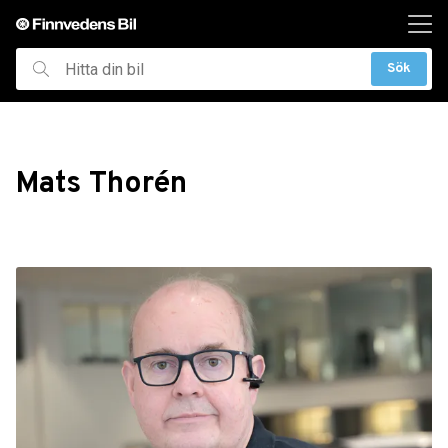
ill huvudinnehållet
Sök
Hitta
din
bil
Mats Thorén