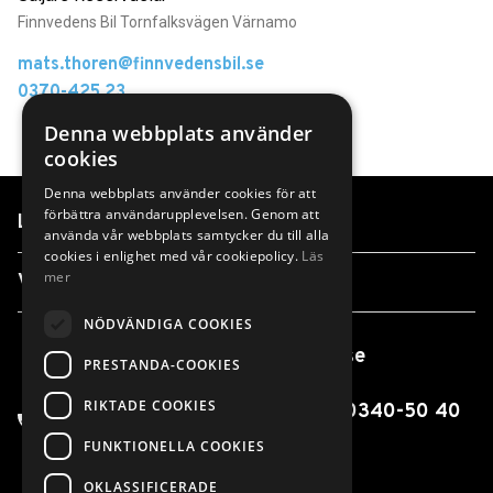
Finnvedens Bil Tornfalksvägen Värnamo
mats.thoren@finnvedensbil.se
0370-425 23
Denna webbplats använder
cookies
Denna webbplats använder cookies för att
förbättra användarupplevelsen. Genom att
Länkar
använda vår webbplats samtycker du till alla
cookies i enlighet med vår cookiepolicy.
Läs
mer
Våra anläggningar
NÖDVÄNDIGA COOKIES
info@finnvedensbil.se
PRESTANDA-COOKIES
RIKTADE COOKIES
0370-425 00 / 0550-316 00 / 0340-50 40
00
FUNKTIONELLA COOKIES
OKLASSIFICERADE