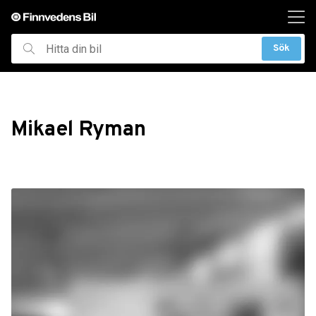
ill huvudinnehållet
Sök
Hitta
din
bil
Mikael Ryman