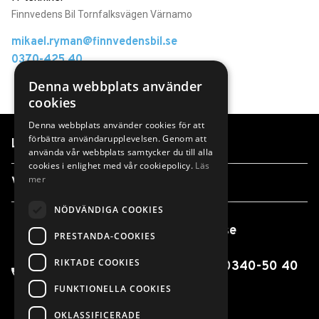
Finnvedens Bil Tornfalksvägen Värnamo
mikael.ryman@finnvedensbil.se
0370-425 40
Denna webbplats använder
cookies
Denna webbplats använder cookies för att
förbättra användarupplevelsen. Genom att
Länkar
använda vår webbplats samtycker du till alla
cookies i enlighet med vår cookiepolicy.
Läs
mer
Våra anläggningar
NÖDVÄNDIGA COOKIES
info@finnvedensbil.se
PRESTANDA-COOKIES
RIKTADE COOKIES
0370-425 00 / 0550-316 00 / 0340-50 40
00
FUNKTIONELLA COOKIES
OKLASSIFICERADE