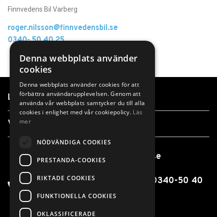
Finnvedens Bil Varberg
roger.nilsson@finnvedensbil.se
0340- 50 40 25
Denna webbplats använder
cookies
Denna webbplats använder cookies för att
förbättra användarupplevelsen. Genom att
Länkar
använda vår webbplats samtycker du till alla
cookies i enlighet med vår cookiepolicy.
Läs
mer
Våra anläggningar
NÖDVÄNDIGA COOKIES
info@finnvedensbil.se
PRESTANDA-COOKIES
RIKTADE COOKIES
0370-425 00 / 0550-316 00 / 0340-50 40
00
FUNKTIONELLA COOKIES
OKLASSIFICERADE