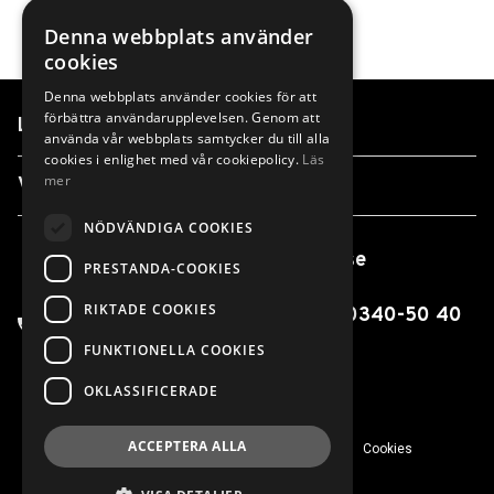
Denna webbplats använder
cookies
Denna webbplats använder cookies för att
förbättra användarupplevelsen. Genom att
Länkar
använda vår webbplats samtycker du till alla
cookies i enlighet med vår cookiepolicy.
Läs
mer
Våra anläggningar
NÖDVÄNDIGA COOKIES
info@finnvedensbil.se
PRESTANDA-COOKIES
RIKTADE COOKIES
0370-425 00 / 0550-316 00 / 0340-50 40
00
FUNKTIONELLA COOKIES
OKLASSIFICERADE
ACCEPTERA ALLA
© 2026 Finnvedens Bil
Integritetspolicy
Cookies