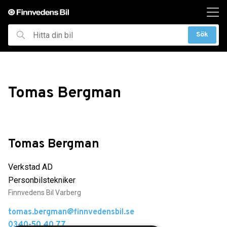
ill huvudinnehållet
Sök
Hitta
din
bil
Tomas Bergman
Tomas Bergman
Verkstad AD
Personbilstekniker
Finnvedens Bil Varberg
tomas.bergman@finnvedensbil.se
0340-50 40 77