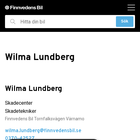
ill huvudinnehållet
Sök
Hitta
din
bil
Wilma Lundberg
Wilma Lundberg
Skadecenter
Skadetekniker
Finnvedens Bil Tornfalksvägen Värnamo
wilma.lundberg@finnvedensbil.se
0370-42527