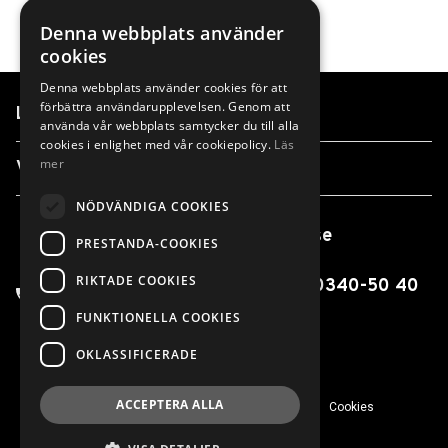
Denna webbplats använder
cookies
Denna webbplats använder cookies för att
förbättra användarupplevelsen. Genom att
Länkar
använda vår webbplats samtycker du till alla
cookies i enlighet med vår cookiepolicy.
Läs
mer
Våra anläggningar
NÖDVÄNDIGA COOKIES
info@finnvedensbil.se
PRESTANDA-COOKIES
RIKTADE COOKIES
0370-425 00 / 0550-316 00 / 0340-50 40
00
FUNKTIONELLA COOKIES
OKLASSIFICERADE
ACCEPTERA ALLA
© 2026 Finnvedens Bil
Integritetspolicy
Cookies