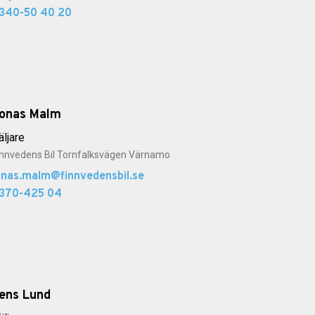
340-50 40 20
onas Malm
äljare
innvedens Bil Tornfalksvägen Värnamo
onas.malm@finnvedensbil.se
370-425 04
ens Lund