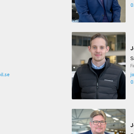
0
J
S
F
l.se
j
0
J