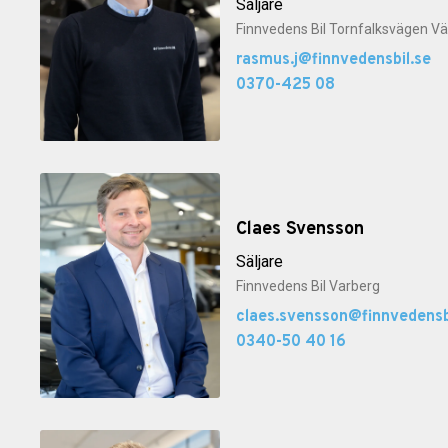
Säljare
Finnvedens Bil Tornfalksvägen 
rasmus.j@finnvedensbil.se
0370-425 08
Claes Svensson
Säljare
Finnvedens Bil Varberg
claes.svensson@finnvedensb
0340-50 40 16