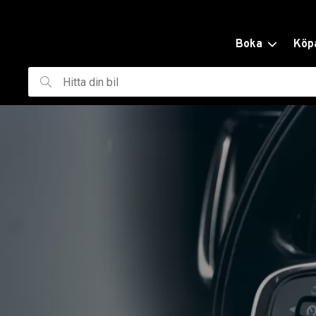
ill huvudinnehållet
Boka
Köp
Hitta
din
bil