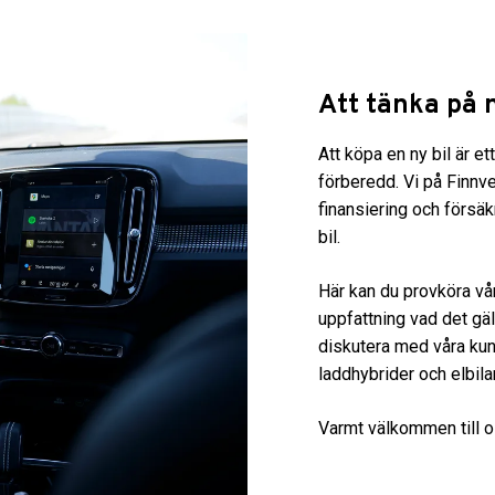
Att tänka på n
Att köpa en ny bil är et
förberedd. Vi på Finnv
finansiering och försä
bil.
Här kan du provköra vår
uppfattning vad det gä
diskutera med våra kun
laddhybrider och elbila
Varmt välkommen till 