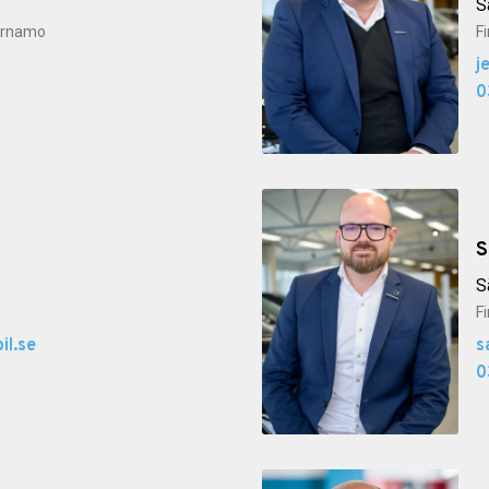
S
Värnamo
F
j
0
S
S
F
il.se
s
0