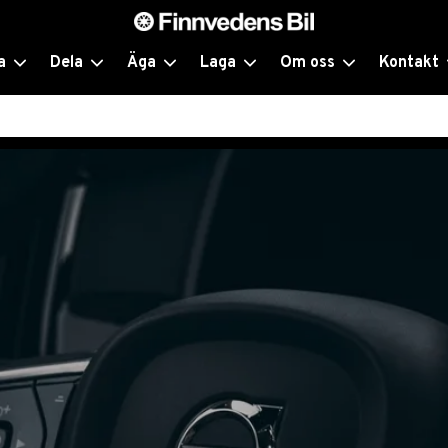
a
Dela
Äga
Laga
Om oss
Kontakt