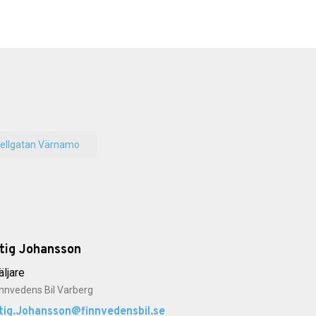
pellgatan Värnamo
tig Johansson
äljare
innvedens Bil Varberg
tig.Johansson@finnvedensbil.se