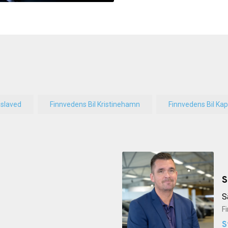
islaved
Finnvedens Bil Kristinehamn
Finnvedens Bil Ka
S
S
F
S