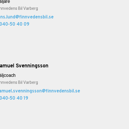
äljare
innvedens Bil Varberg
ens.lund@finnvedensbil.se
340-50 40 09
amuel Svenningsson
äljcoach
innvedens Bil Varberg
amuel.svenningsson@finnvedensbil.se
340-50 40 19