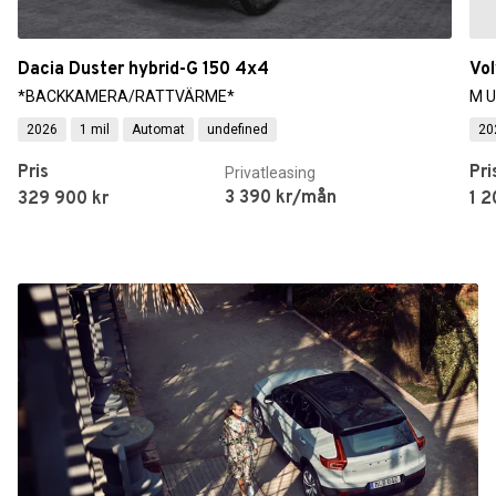
Dacia Duster hybrid-G 150 4x4
Vo
*BACKKAMERA/RATTVÄRME*
M U
2026
1 mil
Automat
undefined
20
Pris
Pri
Privatleasing
3 390 kr/mån
329 900 kr
1 2