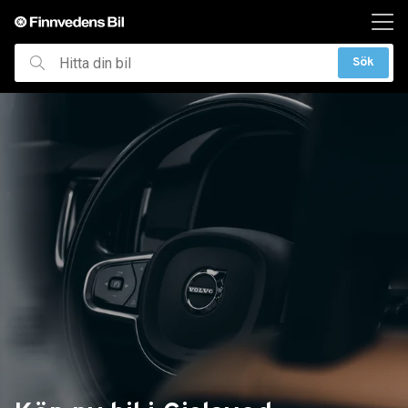
ill huvudinnehållet
Sök
Hitta
din
bil