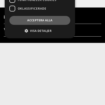
OKLASSIFICERADE
Länkar
ACCEPTERA ALLA
Våra anläggningar
VISA DETALJER
info@finnvedensbil.se
0370-425 00 / 0550-316 00 / 0340-50 40
00
© 2026 Finnvedens Bil
Integritetspolicy
Cookies
Powered by
Wayke