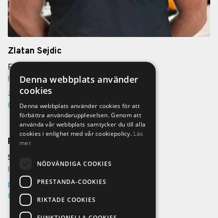
Zlatan Sejdic
Försäljningschef
Denna webbplats använder
Finnvedens Bil Gislaved
cookies
zlatan.sejdic@finnvedensbil.se
0371-58 66 55
Denna webbplats använder cookies för att
förbättra användarupplevelsen. Genom att
använda vår webbplats samtycker du till alla
cookies i enlighet med vår cookiepolicy.
Läs
Patrik Bernek
mer
Säljare
NÖDVÄNDIGA COOKIES
Finnvedens Bil Gislaved
PRESTANDA-COOKIES
patrik.bernek@finnvedensbil.se
0371-58 66 51
RIKTADE COOKIES
FUNKTIONELLA COOKIES