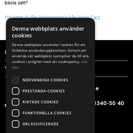
bästa sätt?
Här hittar du fler laddningstips från Volvo Cars
Denna webbplats använder
cookies
Denna webbplats använder cookies för att
förbättra användarupplevelsen. Genom att
Länkar
använda vår webbplats samtycker du till alla
cookies i enlighet med vår cookiepolicy.
Läs
mer
Våra anläggningar
NÖDVÄNDIGA COOKIES
info@finnvedensbil.se
PRESTANDA-COOKIES
RIKTADE COOKIES
0370-425 00 / 0550-316 00 / 0340-50 40
00
FUNKTIONELLA COOKIES
OKLASSIFICERADE