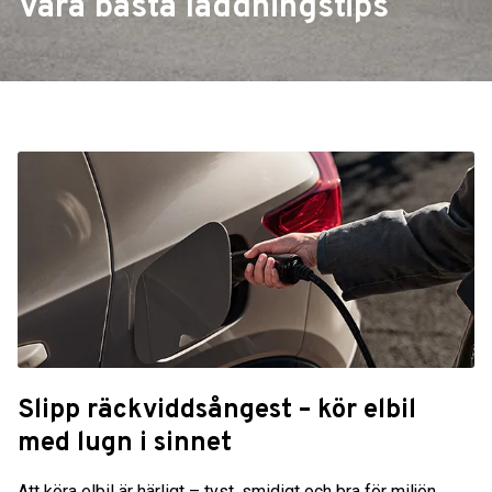
Våra bästa laddningstips
Slipp räckviddsångest – kör elbil
med lugn i sinnet
Att köra elbil är härligt – tyst, smidigt och bra för miljön.