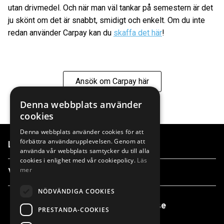
utan drivmedel. Och när man väl tankar på semestern är det
ju skönt om det är snabbt, smidigt och enkelt. Om du inte
redan använder Carpay kan du
skaffa det här
!
Ansök om Carpay här
Denna webbplats använder
cookies
Denna webbplats använder cookies för att
förbättra användarupplevelsen. Genom att
Länkar
använda vår webbplats samtycker du till alla
cookies i enlighet med vår cookiepolicy.
Läs
mer
Våra anläggningar
NÖDVÄNDIGA COOKIES
info@finnvedensbil.se
PRESTANDA-COOKIES