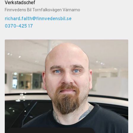
Verkstadschef
Finnvedens Bil Tornfalksvägen Värnamo
richard.falth@finnvedensbil.se
0370-425 17