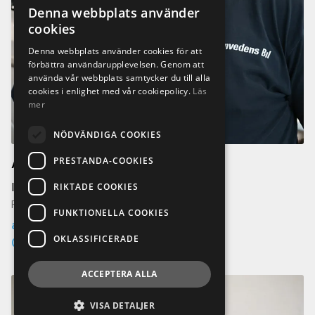
Denna webbplats använder
cookies
Denna webbplats använder cookies för att
förbättra användarupplevelsen. Genom att
använda vår webbplats samtycker du till alla
cookies i enlighet med vår cookiepolicy.
Läs
mer
NÖDVÄNDIGA COOKIES
PRESTANDA-COOKIES
Andreas Olsson
RIKTADE COOKIES
Interntekniker
Finnvedens Bil Tornfalksvägen Värnamo
FUNKTIONELLA COOKIES
andreas.olsson@finnvedensbil.se
OKLASSIFICERADE
0370-425 58
ACCEPTERA ALLA
VISA DETALJER