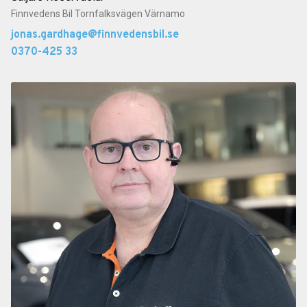
Finnvedens Bil Tornfalksvägen Värnamo
jonas.gardhage@finnvedensbil.se
0370-425 33